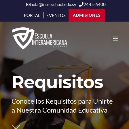
hola@interschool.edu.sv
2445-6400
PORTAL
EVENTOS
ADMISIONES
Saltar
al
Men
contenido
Requisitos
Conoce los Requisitos para Unirte
a Nuestra Comunidad Educativa