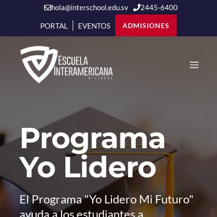
hola@interschool.edu.sv
2445-6400
PORTAL
EVENTOS
ADMISIONES
Saltar
al
Men
contenido
Programa
Yo Lidero
El Programa "Yo Lidero Mi Futuro"
ayuda a los estudiantes a